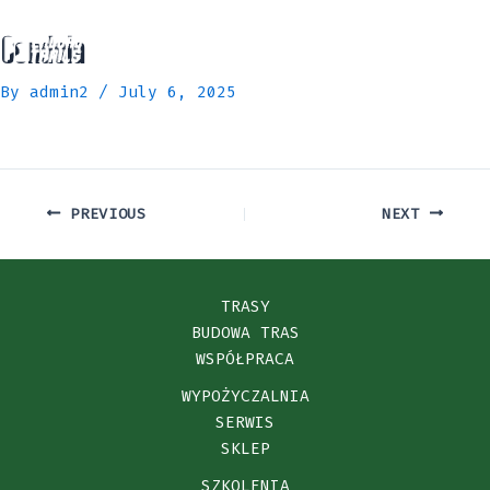
Skip
to
Gondola
Ma
content
By
admin2
/
July 6, 2025
Me
PREVIOUS
NEXT
TRASY
BUDOWA TRAS
WSPÓŁPRACA
WYPOŻYCZALNIA
SERWIS
SKLEP
SZKOLENIA