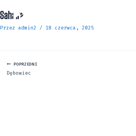
Przejdź
do
Sahaira
treści
Przez
admin2
/
18 czerwca, 2025
POPRZEDNI
Dębowiec