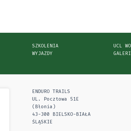
SZKOLENIA
UCL W
WYJAZDY
GALER
ENDURO TRAILS
UL. Pocztowa 51E
6
(Błonia)
43-300 BIELSKO-BIAŁA
ŚLĄSKIE